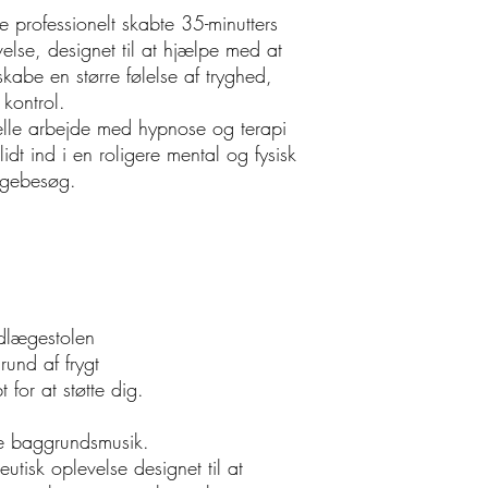
e professionelt skabte 35-minutters
else, designet til at hjælpe med at
abe en større følelse af tryghed,
kontrol.
elle arbejde med hypnose og terapi
dt ind i en roligere mental og fysisk
lægebesøg.
ndlægestolen
und af frygt
for at støtte dig.
de baggrundsmusik.
utisk oplevelse designet til at