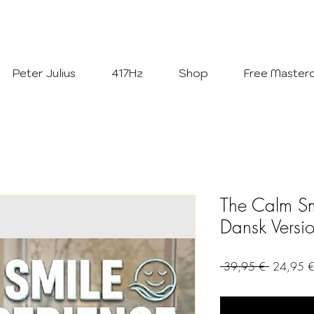
Welcome To
The Julius Hypnotherapy Method
Peter Julius
417Hz
Shop
Free Masterc
The Calm Sm
Dansk Versi
Regular
 39,95 € 
24,95 
Price