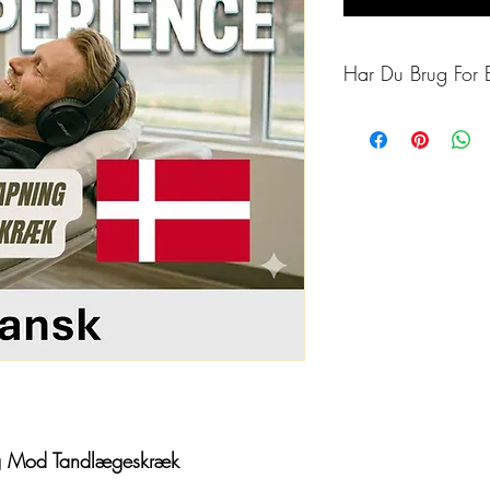
Har Du Brug For E
Hvis tandlægeskræk elle
tid, tilbyder jeg også p
skræddersyet til dine p
Sessioner tilbydes på en
Torremolinos.
Du behøver ikke fortsæt
Forandring er mulig.
Book en gratis konsulta
her:
https://calendly.
ing Mod Tandlægeskræk