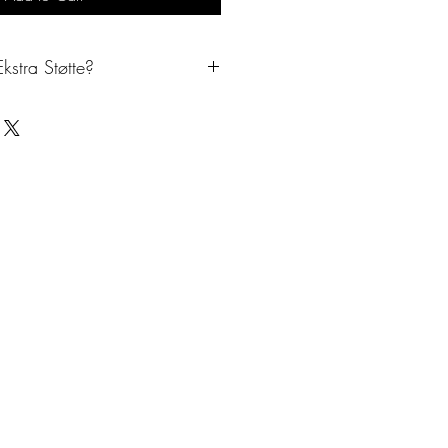
kstra Støtte?
r angst har påvirket dit liv i længere
rofessionelle hypnosesessioner,
ersonlige oplevelser og behov.
gelsk og dansk, online eller fysisk i
te med at leve i frygt for tandlægen.
tionssamtale med Peter Julius
com/peterjulius/25min