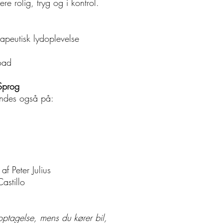
re rolig, tryg og i kontrol.
rapeutisk lydoplevelse
oad
Sprog
indes også på:
f Peter Julius
astillo
doptagelse, mens du kører bil,