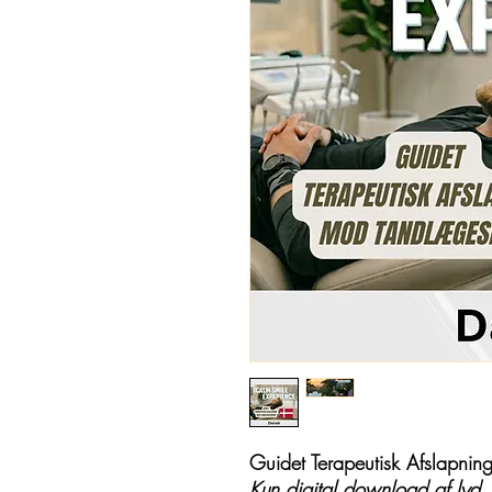
Guidet Terapeutisk Afslapn
Kun digital download af lyd