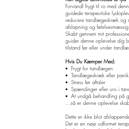
Forvandl frygt til ro med denn
guidede terapeutiske lydoplev
reducere tandlægeskræk og sk
afslapning og følelsesmæssig 
Skabt gennem mit profession
guider denne oplevelse dig bli
tilstand før eller under tand
Hvis Du Kæmper Med:
Frygt for tandlægen
Tandlægeskræk eller panik
Stress før aftaler
Spændinger eller uro i ta
At undgå behandling på gr
…så er denne oplevelse skabt 
Dette er ikke blot afslappen
Det er en nøje udformet terape