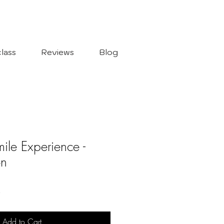
lass
Reviews
Blog
ile Experience -
on
Sale
€
Price
Add to Cart